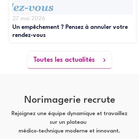
u
t
i
27 mai 2026
l
e
Un empêchement ? Pensez à annuler votre
s
rendez-vous
Toutes les actualités
Norimagerie recrute
Rejoignez une équipe dynamique et travaillez
sur un plateau
médico-technique moderne et innovant.