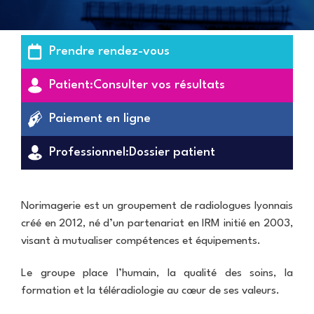
n
I
Q
i
T
u
q
E
a
u
S
Prendre
rendez-vous
l
e
i
s
I
E
t
d
Patient:
Consulter vos résultats
n
Q
é
'
f
U
e
i
I
Paiement
en ligne
x
Q
r
P
P
a
u
m
l
E
m
a
e
a
S
Professionnel:
Dossier patient
e
l
r
t
n
i
i
e
s
R
I
t
e
a
a
N
é
P
u
Norimagerie est un groupement de radiologues lyonnais
d
F
e
R
r
x
i
O
créé en 2012, né d’un partenariat en IRM initié en 2003,
t
a
o
t
o
S
C
d
t
e
visant à mutualiser compétences et équipements.
l
P
e
i
e
c
o
R
r
o
s
h
g
A
Le groupe place l’humain, la qualité des soins, la
t
l
t
n
u
T
i
o
a
i
formation et la téléradiologie au cœur de ses valeurs.
e
I
f
g
n
q
s
Q