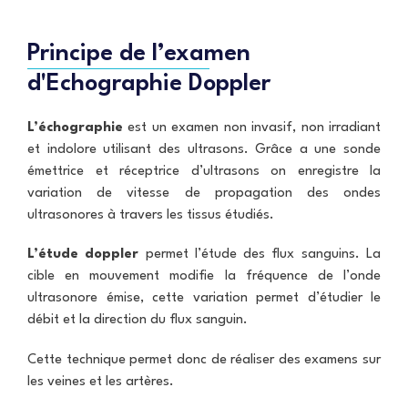
o
ô
o
d
n
m
e
e
p
Principe de l’examen
n
t
s
d'Echographie Doppler
e
I
i
p
R
t
r
M
o
L’échographie
est un examen non invasif, non irradiant
o
L
m
f
et indolore utilisant des ultrasons. Grâce a une sonde
y
é
e
o
t
émettrice et réceptrice d’ultrasons on enregistre la
s
n
r
variation de vitesse de propagation des ondes
s
N
i
i
ultrasonores à travers les tissus étudiés.
o
e
o
r
n
d
L’étude doppler
permet l’étude des flux sanguins. La
n
cible en mouvement modifie la fréquence de l’onde
e
l
ultrasonore émise, cette variation permet d’étudier le
débit et la direction du flux sanguin.
L
i
Cette technique permet donc de réaliser des examens sur
e
les veines et les artères.
n
s