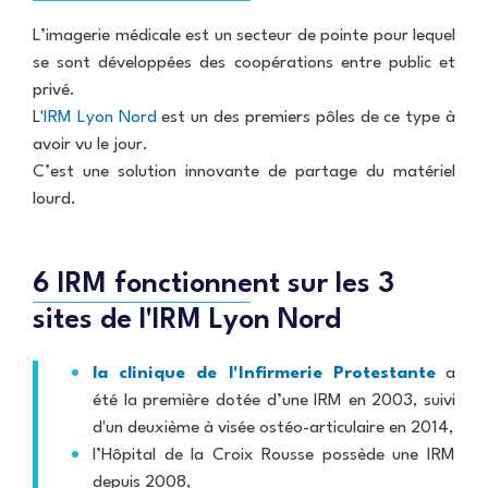
i
i
t
u
U
c
e
e
e
E
L’imagerie médicale est un secteur de pointe pour lequel
a
s
P
S
t
a
se sont développées des coopérations entre public et
E
P
i
r
c
o
privé.
R
o
a
P
A
h
l
e
L'
IRM Lyon Nord
est un des premiers pôles de ce type à
n
m
r
C
o
y
c
é
é
T
avoir vu le jour.
g
c
r
d
p
U
R
r
l
u
C’est une solution innovante de partage du matériel
i
a
A
a
a
i
t
c
r
lourd.
L
d
p
n
e
a
e
I
i
h
i
m
l
r
T
o
i
q
e
s
E
p
e
u
n
a
S
6 IRM fonctionnent sur les 3
r
D
e
t
v
o
o
L
sites de l'IRM Lyon Nord
i
t
p
y
C
s
e
p
o
O
i
c
l
n
N
la clinique de l'Infirmerie Protestante
a
t
t
e
-
T
e
été la première dotée d’une IRM en 2003, suivi
i
r
N
A
o
o
C
d'un deuxième à visée ostéo-articulaire en 2014,
n
r
U
T
M
l’Hôpital de la Croix Rousse possède une IRM
d
r
a
depuis 2008,
g