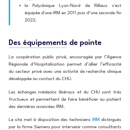
L
m
e
la Polyclinique Lyon-Nord de Rillieux s'est
u
m
C
n
t
o
l
équipée d'une IRM en 2011 puis d’une seconde fin
c
t
g
i
e
2022.
e
r
n
s
c
a
i
e
o
p
q
i
n
h
u
n
Des équipements de pointe
t
i
e
r
e
S
e
a
N
La coopération public privé, encouragée par l’Agence
l
i
o
S
e
n
Régionale d’Hospitalisation permet d’allier l’efficacité
u
c
c
t
s
du secteur privé avec une activité de recherche clinique
a
a
-
t
n
développée au contact du CHU.
n
C
r
n
c
h
o
e
e
a
u
Les échanges médecins libéraux et du CHU sont très
r
r
r
v
fructueux et permettent de faire bénéficier au patient
l
e
e
I
r
des dernières avancées IRM.
P
s
R
o
M
u
F
Le site met à disposition des techniciens
IRM
distingués
r
C
A
par la firme Siemens pour intervenir comme consultants
v
a