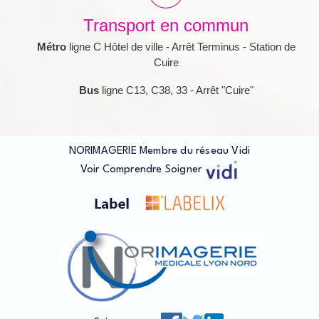
u
t
Transport en commun
i
l
Métro
ligne C Hôtel de ville - Arrêt Terminus - Station de
e
Cuire
s
Bus
ligne C13, C38, 33 - Arrêt "Cuire"
NORIMAGERIE Membre du réseau Vidi
Voir
Comprendre
Soigner