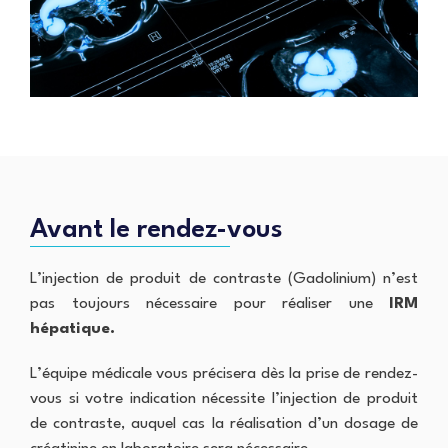
L
m
e
u
m
C
n
t
o
l
c
t
g
i
e
e
r
n
s
c
a
i
e
o
p
q
i
n
h
u
n
t
i
e
r
e
S
e
a
N
l
i
o
S
e
n
u
Avant le rendez-vous
c
c
t
s
a
a
-
t
n
n
C
r
L’injection de produit de contraste (Gadolinium) n’est
n
c
h
o
e
pas toujours nécessaire pour réaliser une
IRM
e
a
u
r
r
r
hépatique.
v
l
e
e
I
r
L’équipe médicale vous précisera dès la prise de rendez-
P
s
R
o
vous si votre indication nécessite l’injection de produit
M
u
F
de contraste, auquel cas la réalisation d’un dosage de
r
C
A
v
a