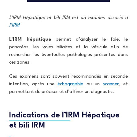
n
I
Q
i
T
u
q
E
L'IRM Hépatique et bili IRM est un examen associé à
a
u
S
l
e
l'IRM
i
s
I
E
t
d
n
Q
L’IRM hépatique
permet d’analyser le foie, le
é
'
f
U
e
pancréas, les voies biliaires et la vésicule afin de
i
I
x
Q
r
rechercher les éventuelles pathologies présentes dans
P
P
a
u
m
l
E
ces zones.
m
a
e
a
S
e
l
r
t
n
Ces examens sont souvent recommandés en seconde
i
i
e
s
R
I
t
e
a
intention, après une
échographie
ou un
scanner
, et
a
N
é
P
u
d
F
permettent de préciser et d’affiner un diagnostic.
e
R
r
x
i
O
t
a
o
t
o
S
C
d
t
e
l
P
e
i
e
c
o
R
Indications de l’IRM Hépatique
r
o
s
h
g
A
t
l
t
n
u
et bili IRM
T
i
o
a
i
e
I
f
g
n
q
s
Q