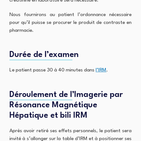
R
Q
créatinine en laboratoire sera nécessaire.
o
b
a
t
i
d
C
Nous fournirons au patient l’ordonnance nécessaire
r
n
i
o
e
e
pour qu’il puisse se procurer le produit de contraste en
o
n
c
t
l
pharmacie.
s
o
F
o
u
n
o
g
l
f
n
i
t
o
t
e
Durée de l’examen
e
r
a
i
r
t
i
n
v
n
t
Le patient passe 30 à 40 minutes dans
l’IRM
.
o
e
e
D
s
s
r
o
r
-
v
n
é
s
e
Déroulement de l’Imagerie par
n
s
u
n
e
u
r
t
Résonance Magnétique
z
l
-
i
v
t
S
o
Hépatique et bili IRM
o
a
a
n
t
t
ô
n
r
s
n
e
Après avoir retiré ses effets personnels, le patient sera
e
e
l
a
invité à s’allonger sur la table d’IRM et à positionner ses