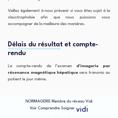
o
ô
o
d
n
m
Veillez également à nous prévenir si vous êtes sujet à la
e
e
p
n
claustrophobie afin que nous puissions vous
t
s
e
accompagner de la meilleure des manières.
I
i
p
R
t
r
M
o
o
L
m
f
Délais du résultat et compte-
y
é
e
o
t
s
rendu
n
r
s
N
i
i
o
e
o
Le compte-rendu de l’examen
d’imagerie par
r
n
d
résonance magnétique
hépatique
sera transmis au
n
patient le jour même.
e
l
L
NORIMAGERIE Membre du réseau Vidi
i
e
Voir
Comprendre
Soigner
n
s