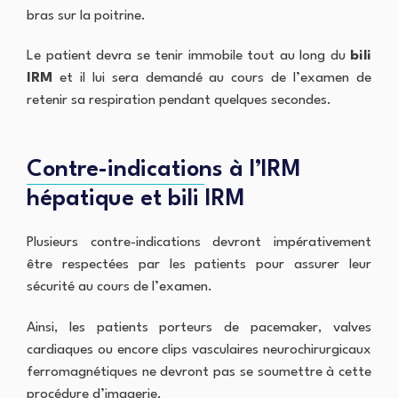
l
P
v
bras sur la poitrine.
e
a
i
C
i
s
a
e
Le patient devra se tenir immobile tout au long du
bili
b
I
m
i
m
IRM
et il lui sera demandé au cours de l’examen de
e
n
a
n
retenir sa respiration pendant quelques secondes.
e
g
t
t
e
e
d
r
n
e
i
l
Contre-indications à l’IRM
N
e
i
e
d
hépatique et bili IRM
g
u
e
n
v
n
e
i
t
Plusieurs contre-indications devront impérativement
l
a
être respectées par les patients pour assurer leur
l
i
C
e
r
r
sécurité au cours de l’examen.
-
e
é
s
e
Ainsi, les patients porteurs de pacemaker, valves
u
r
O
r
s
cardiaques ou encore clips vasculaires neurochirurgicaux
s
-
o
t
ferromagnétiques ne devront pas se soumettre à cette
S
n
é
a
procédure d’imagerie.
c