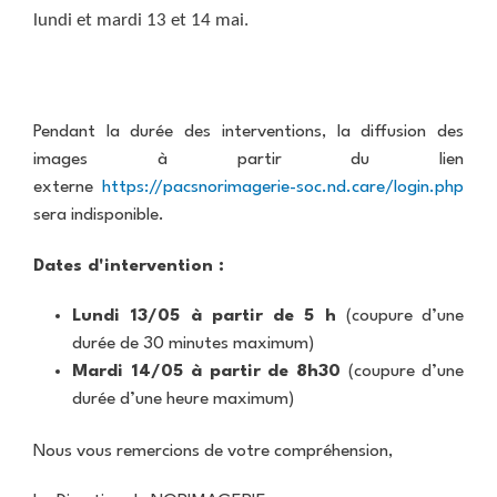
i
i
t
u
U
lundi et mardi 13 et 14 mai.
c
e
e
e
E
a
s
P
S
t
a
E
P
i
r
c
o
R
o
a
P
A
h
l
e
n
m
r
C
o
y
Pendant la durée des interventions, la diffusion des
c
é
é
T
g
c
r
images à partir du lien
d
p
U
R
r
l
u
i
a
A
externe
https://pacsnorimagerie-soc.nd.care/login.php
a
a
i
t
c
r
L
d
p
n
e
sera indisponible.
a
e
I
i
h
i
m
l
r
T
o
i
q
e
s
E
Dates d'intervention :
p
e
u
n
a
S
r
D
e
t
v
o
o
L
Lundi 13/05 à partir de 5 h
(coupure d’une
i
t
p
y
C
s
durée de 30 minutes maximum)
e
p
o
O
i
c
l
n
Mardi 14/05 à partir de 8h30
(coupure d’une
N
t
t
e
-
T
durée d’une heure maximum)
e
i
r
N
A
o
o
C
n
r
Nous vous remercions de votre compréhension,
U
T
M
d
r
a
g