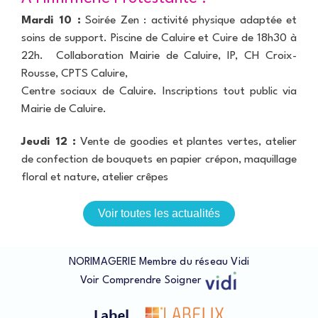
l
P
v
e
a
i
C
Mardi 10 :
Soirée Zen : activité physique adaptée et
i
s
a
soins de support. Piscine de Caluire et Cuire de 18h30 à
e
b
I
m
22h. Collaboration Mairie de Caluire, IP, CH Croix-
i
m
e
n
a
Rousse, CPTS Caluire,
n
e
g
Centre sociaux de Caluire. Inscriptions tout public via
t
t
e
e
Mairie de Caluire.
d
r
n
e
i
l
N
e
Jeudi 12 :
Vente de goodies et plantes vertes, atelier
i
e
d
g
de confection de bouquets en papier crépon, maquillage
u
e
n
v
n
floral et nature, atelier crêpes
e
i
t
l
a
l
Voir toutes les actualités
i
C
e
r
r
-
e
é
s
e
u
NORIMAGERIE Membre du réseau Vidi
r
O
r
s
Voir
Comprendre
Soigner
s
-
o
t
S
n
é
a
c