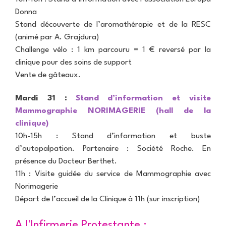
R
Q
o
b
a
Donna
t
i
d
C
Stand découverte de l’aromathérapie et de la RESC
r
n
i
o
e
e
o
(animé par A. Grajdura)
n
c
t
l
Challenge vélo : 1 km parcouru = 1 € reversé par la
s
o
F
o
u
n
o
clinique pour des soins de support
g
l
f
n
i
Vente de gâteaux.
t
o
t
e
e
r
a
i
r
Mardi 31 :
Stand d’information et visite
t
i
n
v
n
t
Mammographie NORIMAGERIE (hall de la
o
e
e
D
s
clinique)
s
r
o
r
-
10h-15h : Stand d’information et buste
v
n
é
s
e
d’autopalpation. Partenaire : Société Roche. En
n
s
u
n
e
u
présence du Docteur Berthet.
r
t
z
l
-
i
11h : Visite guidée du service de Mammographie avec
v
t
S
o
o
Norimagerie
a
a
n
t
t
ô
Départ de l’accueil de la Clinique à 11h (sur inscription)
n
r
s
n
e
e
e
l
a
A l'Infirmerie Protestante :