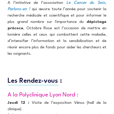
i
i
t
u
A l’initiative de l’association
U
Le Cancer du Sein,
c
e
e
e
E
Parlons-en !
a
qui œuvre toute l’année pour soutenir la
s
P
S
t
a
recherche médicale et scientifique et pour informer le
E
P
i
r
c
o
R
plus grand nombre sur l'importance du
dépistage
o
a
P
A
h
l
e
n
m
r
précoce
C
, Octobre Rose est l’occasion de mettre en
o
y
c
é
é
T
lumière celles et ceux qui combattent cette maladie,
g
c
r
d
p
U
R
r
l
u
d’intensifier l’information et la sensibilisation et de
i
a
A
a
a
i
t
c
r
L
réunir encore plus de fonds pour aider les chercheurs et
d
p
n
e
a
e
I
i
h
i
m
les soignants.
l
r
T
o
i
q
e
s
E
p
e
u
n
a
S
r
D
e
t
v
o
o
L
i
t
p
y
C
s
Les Rendez-vous :
e
p
o
O
i
c
l
n
N
t
t
e
-
T
e
A la Polyclinique Lyon Nord :
i
r
N
A
o
o
C
Jeudi 12 :
Visite de l’exposition Vénus (hall de la
n
r
U
T
M
d
r
clinique)
a
g