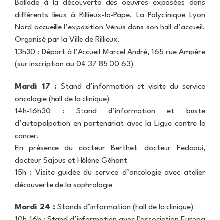
L
m
Ballade à la découverte des oeuvres exposées dans
e
u
m
C
différents lieux à Rillieux-la-Pape. La Polyclinique Lyon
n
t
o
l
c
Nord accueille l’exposition Vénus dans son hall d’accueil.
t
g
i
e
e
r
n
Organisé par la Ville de Rillieux.
s
c
a
i
e
13h30 : Départ à l’Accueil Marcel André, 165 rue Ampère
o
p
q
i
n
h
u
(sur inscription au 04 37 85 00 63)
n
t
i
e
r
e
S
Mardi 17 :
Stand d’information et visite du service
e
a
N
oncologie (hall de la clinique)
l
i
o
S
e
n
u
14h-16h30 : Stand d’information et buste
c
c
t
s
a
d’autopalpation en partenariat avec la Ligue contre le
a
-
t
n
n
C
r
cancer.
n
c
h
o
En présence du docteur Berthet, docteur Fedaoui,
e
e
a
u
r
docteur Sajous et Hélène Géhant
r
r
v
l
e
15h : Visite guidée du service d’oncologie avec atelier
e
I
r
P
découverte de la sophrologie
s
R
o
M
u
F
Mardi 24 :
Stands d’information (hall de la clinique)
r
C
A
v
a
10h-16h : Stand d’information avec l’association Europa