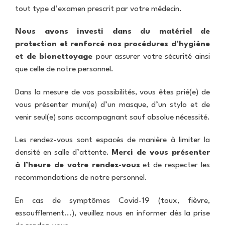
i
i
t
u
U
tout type d’examen prescrit par votre médecin.
c
e
e
e
E
a
s
P
S
t
a
Nous avons investi dans du matériel de
E
P
i
r
c
o
R
protection et renforcé nos procédures d’hygiène
o
a
P
A
h
l
e
n
m
r
C
et de bionettoyage
pour assurer votre sécurité ainsi
o
y
c
é
é
T
g
c
r
que celle de notre personnel.
d
p
U
R
r
l
u
i
a
A
a
a
i
t
c
r
L
Dans la mesure de vos possibilités, vous êtes prié(e) de
d
p
n
e
a
e
I
i
h
i
vous présenter muni(e) d’un masque, d’un stylo et de
m
l
r
T
o
i
q
e
venir seul(e) sans accompagnant sauf absolue nécessité.
s
E
p
e
u
n
a
S
r
D
e
t
v
Les rendez-vous sont espacés de manière à limiter la
o
o
L
i
t
p
y
C
densité en salle d’attente.
Merci de vous présenter
s
e
p
o
O
i
à l’heure de votre rendez-vous
et de respecter les
c
l
n
N
t
t
e
-
T
recommandations de notre personnel.
e
i
r
N
A
o
o
C
En cas de symptômes Covid-19 (toux, fièvre,
n
r
U
T
M
d
essoufflement...), veuillez nous en informer dès la prise
r
a
g