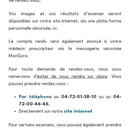
de rendez-vous.
L
m
e
u
m
C
n
t
o
l
Vos images et vos résultats d’examen seront
c
t
g
i
e
disponibles sur notre site internet, via une plate-forme
e
r
n
s
c
a
i
personnelle sécurisée,
ici.
e
o
p
q
i
n
h
u
n
Le compte rendu sera également envoyé à votre
t
i
e
r
e
S
médecin prescripteur via la messagerie sécurisée
e
a
N
MonSisra.
l
i
o
S
e
n
u
c
c
t
Pour toute demande de rendez-vous, nous vous
s
a
a
-
t
remercions d'
éviter de vous rendre sur place
. Vous
n
n
C
r
n
pouvez prendre rendez-vous :
c
h
o
e
e
a
u
r
r
r
v
Par téléphone
au
04-72-01-38-10
ou au
04-
l
e
72-00-46-46
,
e
I
r
P
s
Directement sur notre
site internet
R
o
M
u
F
r
C
A
Pour certains examens, vous pouvez également prendre
v
a