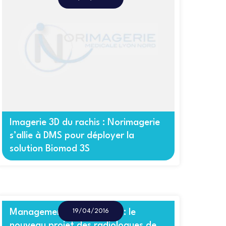
Imagerie 3D du rachis : Norimagerie
s’allie à DMS pour déployer la
solution Biomod 3S
Management de la qualité : le
19/04/2016
nouveau projet des radiologues de