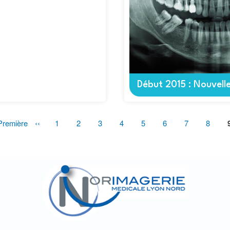
Début 2015 : Nouvell
emière
Première
Page
‹‹
Page
1
Page
2
Page
3
Page
4
Page
5
Page
6
Page
7
Page
8
ge
précédente