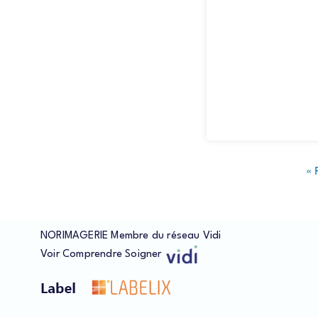
Pr
« 
pa
Pagination
NORIMAGERIE Membre du réseau Vidi
Voir
Comprendre
Soigner